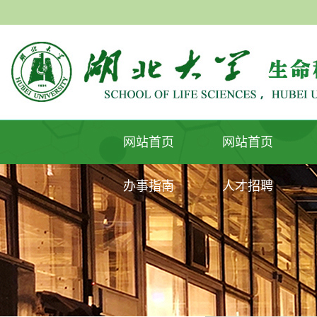
网站首页
网站首页
办事指南
人才招聘