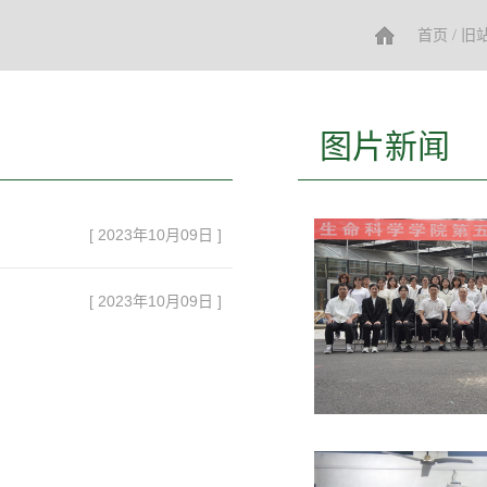
首页 /
旧站
图片新闻
[ 2023年10月09日 ]
[ 2023年10月09日 ]