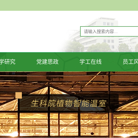
学研究
党建思政
学工在线
员工