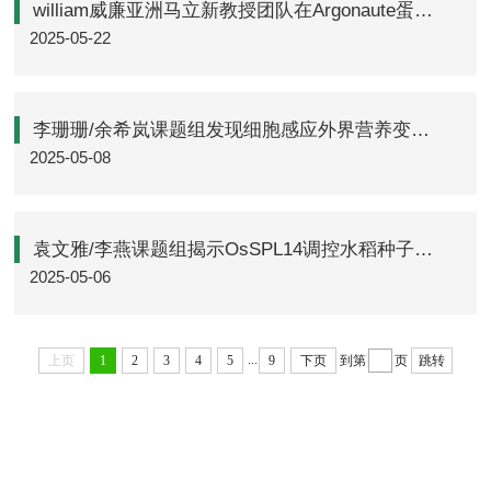
william威廉亚洲马立新教授团队在Argonaute蛋白质研究上取得新进展
2025-05-22
李珊珊/余希岚课题组发现细胞感应外界营养变化与代谢转换的新机制
2025-05-08
袁文雅/李燕课题组揭示OsSPL14调控水稻种子垩白形成的分子机制
2025-05-06
...
上页
1
2
3
4
5
9
下页
到第
页
跳转