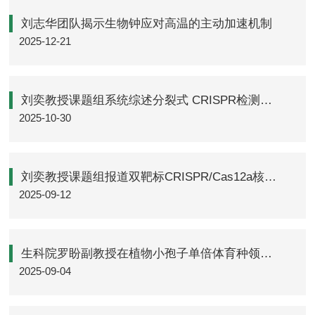
刘志华团队揭示生物钟应对高温的主动加速机制
2025-12-21
刘奕教授课题组系统综述分裂式 CRISPR检测技术研究进展
2025-10-30
刘奕教授课题组报道双靶标CRISPR/Cas12a核酸检测技术DTR
2025-09-12
生科院罗盼副教授在植物小孢子单倍体育种领域研究成果在《Cell》发表
2025-09-04